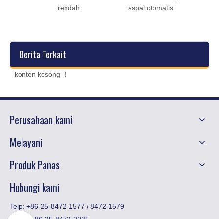
tis
rendah
aspal otomatis
cin dan
Berita Terkait
konten kosong ！
Perusahaan kami
Melayani
Produk Panas
Hubungi kami
Telp: +86-25-8472-1577 / 8472-1579
Faks:
​+ 86-25-8472-2235