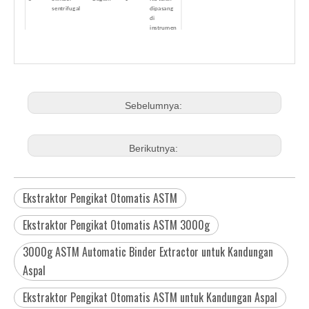
sentrifugal
dipasang
di
instrumen
4
Pegangan
Bagian
1
silinder
sentrifugal
5
Kertas saring
Bagian
500
(385 × 200 ×
0,10)
6
Pipa plastik
Meter
10
Sebelumnya:
7
Corong
Bagian
1
Berikutnya:
Ekstraktor Pengikat Otomatis ASTM
Ekstraktor Pengikat Otomatis ASTM 3000g
3000g ASTM Automatic Binder Extractor untuk Kandungan
Aspal
Ekstraktor Pengikat Otomatis ASTM untuk Kandungan Aspal