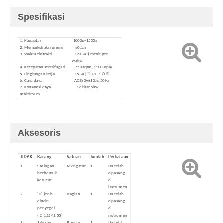
Spesifikasi
1. Kapasitas
1000g~1500g
2. Mengekstraksi presisi
≤0,1%
3. Waktu ekstraksi
(20~40) menit per
waktu
4. Kecepatan sentrifugasi
5500rpm, 11000rpm
5. Lingkungan kerja
(5~40)℃,RH﹤80%
6. Catu daya
AC380V±10%, 50Hz
7. Konsumsi daya
Sekitar 5kw
maksimum
8. Berat bersih
Sekitar 300kg
9. Dimensi
1400㎜(P)×800㎜
(L)×1600㎜(Tinggi)
Aksesoris
TIDAK.
Barang
Satuan
Jumlah
Perkataan
1
Saringan
Mengatur
1
Itu telah
berbentuk
dipasang
kerucut
di
instrumen
2
'○' jenis
Bagian
1
Itu telah
cincin
dipasang
penyegel
di
(￠122×3,55)
instrumen
3
Silinder
Bagian
1
Itu telah