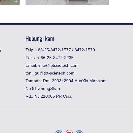
Hubungi kami
Telp: +86-25-8472-1577 / 8472-1579
n
Faks:
​+ 86-25-8472-2235
Email:
info@tbtscietech.com
toni_gu@tbt-scietech.com
Tambah: Rm. 2903~2904 HuaXia Mansion,
No.81 ZhongShan
Rd., NJ 210005 PR Cina