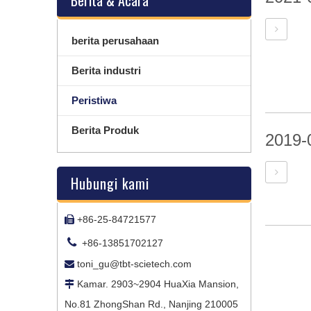
Berita & Acara
berita perusahaan
Berita industri
Peristiwa
Berita Produk
2019-
Hubungi kami
+86-25-84721577


+86-13851702127
toni_gu@tbt-scietech.com

Kamar. 2903~2904 HuaXia Mansion,

No.81 ZhongShan Rd., Nanjing 210005