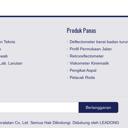
Produk Panas
n Teknis
Deflectometer berat badan turu
n
Profil Permukaan Jalan
awab
Retroreflectometer
Lab. Larutan
Viskometer Kinematik
Pengikat Aspal
Pelacak Roda
Berlangganan
eralatan Co, Ltd. Semua Hak Dilindungi. Didukung oleh
LEADONG