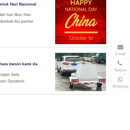
ri Nasional Tiongkok!
h hari libur Hari
rkati ibu pertiwi
E-mail
sin kami dan Dynatest
Telepon
angan data
in Dynatest;
WhatsApp