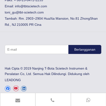
Faks:
​+ 86-25-8472-2235
Email:
info@tbtscietech.com
toni_gu@tbt-scietech.com
Tambah: Rm. 2903~2904 HuaXia Mansion, No.81 ZhongShan
Rd., NJ 210005 PR Cina
Berlangganan
Hak Cipta © 2019 Nanjing T-Bota Scietech Instrumen &
Peralatan Co, Ltd. Semua Hak Dilindungi. Didukung oleh
LEADONG