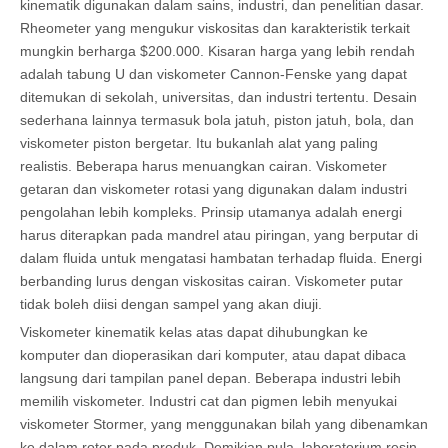
kinematik digunakan dalam sains, industri, dan penelitian dasar.
Rheometer yang mengukur viskositas dan karakteristik terkait
mungkin berharga $200.000. Kisaran harga yang lebih rendah
adalah tabung U dan viskometer Cannon-Fenske yang dapat
ditemukan di sekolah, universitas, dan industri tertentu. Desain
sederhana lainnya termasuk bola jatuh, piston jatuh, bola, dan
viskometer piston bergetar. Itu bukanlah alat yang paling
realistis. Beberapa harus menuangkan cairan. Viskometer
getaran dan viskometer rotasi yang digunakan dalam industri
pengolahan lebih kompleks. Prinsip utamanya adalah energi
harus diterapkan pada mandrel atau piringan, yang berputar di
dalam fluida untuk mengatasi hambatan terhadap fluida. Energi
berbanding lurus dengan viskositas cairan. Viskometer putar
tidak boleh diisi dengan sampel yang akan diuji.
Viskometer kinematik kelas atas dapat dihubungkan ke
komputer dan dioperasikan dari komputer, atau dapat dibaca
langsung dari tampilan panel depan. Beberapa industri lebih
memilih viskometer. Industri cat dan pigmen lebih menyukai
viskometer Stormer, yang menggunakan bilah yang dibenamkan
ke dalam rotor pada produk. Demikian pula, laboratorium resin