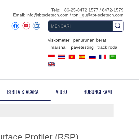
Telp: +86-25-8472 1577 / 8472-1579
Email:
info@tbtscietech.com
/
toni_gu@tbt-scietech.com
viskometer
penurunan berat
marshall
pavetesting
track roda
BERITA & ACARA
VIDEO
HUBUNGI KAMI
rface Profiler (RSP)