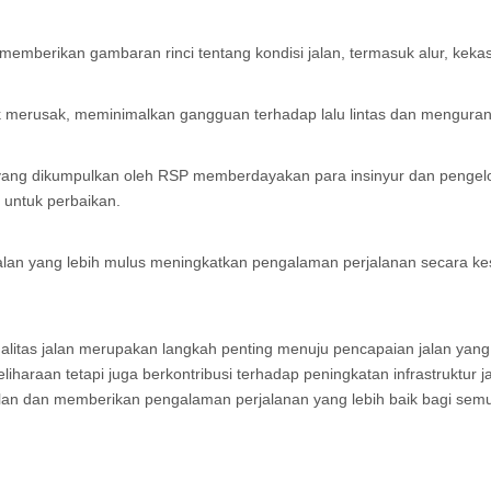
memberikan gambaran rinci tentang kondisi jalan, termasuk alur, kek
ak merusak, meminimalkan gangguan terhadap lalu lintas dan menguran
yang dikumpulkan oleh RSP memberdayakan para insinyur dan pengelo
a untuk perbaikan.
alan yang lebih mulus meningkatkan pengalaman perjalanan secara k
litas jalan merupakan langkah penting menuju pencapaian jalan yang
haraan tetapi juga berkontribusi terhadap peningkatan infrastruktur
 jalan dan memberikan pengalaman perjalanan yang lebih baik bagi sem