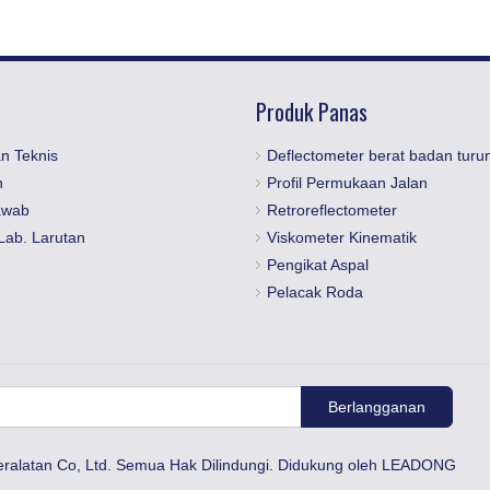
Produk Panas
n Teknis
Deflectometer berat badan turu
n
Profil Permukaan Jalan
awab
Retroreflectometer
Lab. Larutan
Viskometer Kinematik
Pengikat Aspal
Pelacak Roda
Berlangganan
eralatan Co, Ltd. Semua Hak Dilindungi. Didukung oleh
LEADONG