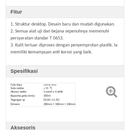
Fitur
1. Struktur desktop. Desain baru dan mudah digunakan.
2. Semua alat uji dan bejana sepenuhnya memenuhi
persyaratan standar T 0653.
3. Kulit terluar diproses dengan penyemprotan plastik. Ia
memiliki kemampuan anti korosi yang baik.
Spesifikasi
Catu daya
220VAC 50Hz
5
Suhu sekitar
≤
3
℃
±
Akurasi waktu
3 menit
6 detik
Kapasitas gelas kimia
300ml
±
Tegangan uji
DC(6V
0,3V)
×
×
Dimensi
280mm
180mm
260mm
Aksesoris