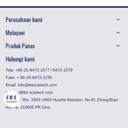
Perusahaan kami
Melayani
Produk Panas
Hubungi kami
Telp: +86-25-8472-1577 / 8472-1579
Faks:
​+ 86-25-8472-2235
Email:
info@tbtscietech.com
toni_gu@tbt-scietech.com
Tambah: Rm. 2903~2904 HuaXia Mansion, No.81 ZhongShan
Rd., NJ 210005 PR Cina