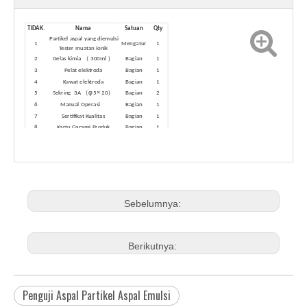
TIDAK.
Nama
Satuan
Qty
Partikel aspal yang diemulsi
1
Mengatur
1
Tester muatan ionik
（
）
2
Gelas kimia
300ml
Bagian
1
3
Pelat elektroda
Bagian
1
4
Kawat elektroda
Bagian
1
（φ
×
）
5
Sekring
3A
5
20
Bagian
2
6
Manual Operasi
Bagian
1
7
Sertifikat Kualitas
Bagian
1
8
Kartu Garansi Produk
Bagian
1
Sebelumnya:
Berikutnya:
Penguji Aspal Partikel Aspal Emulsi