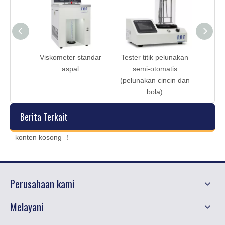
 suhu
Viskometer standar
Tester titik pelunakan
aspal
semi-otomatis
(pelunakan cincin dan
bola)
Berita Terkait
konten kosong ！
Perusahaan kami
Melayani