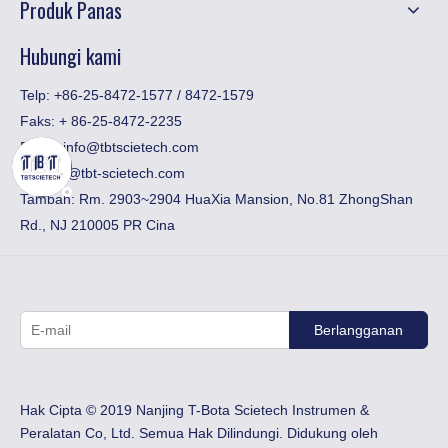
Produk Panas
Hubungi kami
Telp: +86-25-8472-1577 / 8472-1579
Faks:
​+ 86-25-8472-2235
Email:
info@tbtscietech.com
toni_gu@tbt-scietech.com
Tambah: Rm. 2903~2904 HuaXia Mansion, No.81 ZhongShan
Rd., NJ 210005 PR Cina
Berlangganan
Hak Cipta © 2019 Nanjing T-Bota Scietech Instrumen &
Peralatan Co, Ltd. Semua Hak Dilindungi. Didukung oleh