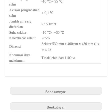
-10 ℃ ~ 95 ℃
suhu
Akurasi pengendalian
± 0,1 ℃
suhu
Jumlah air yang
≥3.5 l/mnt
diedarkan
Suhu sekitar
-10 ℃～+30 ℃
Kelembaban relatif
≤85%
Sekitar 530 mm x 400mm x 430 mm (l x
Dimensi
w x h)
Konsumsi daya
Tidak lebih dari 1100 w
maksimum
Sebelumnya:
Berikutnya: