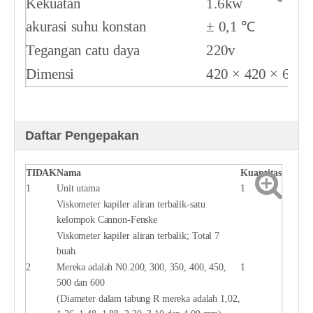
Kekuatan
1.6kw
akurasi suhu konstan
± 0,1 ℃
Tegangan catu daya
220v
Dimensi
420 × 420 × 660
Daftar Pengepakan
TIDAK
Nama
Kuantitas
1
Unit utama
1
Viskometer kapiler aliran terbalik-satu
kelompok Cannon-Fenske
Viskometer kapiler aliran terbalik; Total 7
buah.
2
Mereka adalah N0.200, 300, 350, 400, 450,
1
500 dan 600
(Diameter dalam tabung R mereka adalah 1,02,