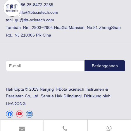
Faks:
​+ 86-25-8472-2235
Email:
info@tbtscietech.com
toni_gu@tbt-scietech.com
Tambah: Rm. 2903~2904 HuaXia Mansion, No.81 ZhongShan
Rd., NJ 210005 PR Cina
Berlangganan
Hak Cipta © 2019 Nanjing T-Bota Scietech Instrumen &
Peralatan Co, Ltd. Semua Hak Dilindungi. Didukung oleh
LEADONG