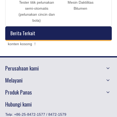
lunakan
Tester titik pelunakan
Mesin Daktilitas
 cincin
semi-otomatis
Bitumen
)
(pelunakan cincin dan
bola)
Berita Terkait
konten kosong ！
Perusahaan kami
Melayani
Produk Panas
Hubungi kami
Telp: +86-25-8472-1577 / 8472-1579