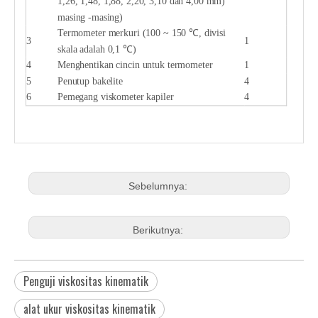
1,26, 1,48, 1,88, 2,20, 3,10 dan 4,00 mm)
masing -masing)
Termometer merkuri (100 ~ 150 ℃, divisi
3
1
skala adalah 0,1 ℃)
4
Menghentikan cincin untuk termometer
1
5
Penutup bakelite
4
6
Pemegang viskometer kapiler
4
Sebelumnya:
Berikutnya:
Penguji viskositas kinematik
alat ukur viskositas kinematik