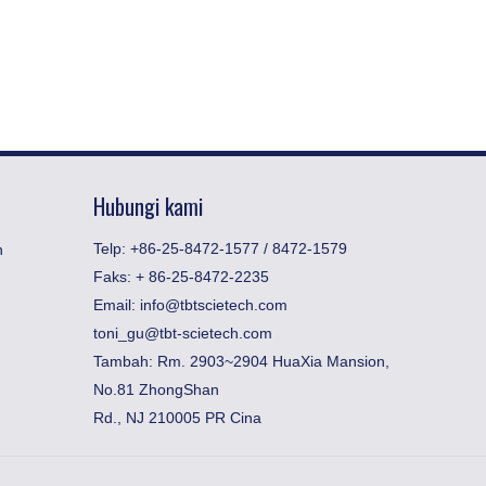
Hubungi kami
Telp: +86-25-8472-1577 / 8472-1579
n
Faks:
​+ 86-25-8472-2235
Email:
info@tbtscietech.com
toni_gu@tbt-scietech.com
Tambah: Rm. 2903~2904 HuaXia Mansion,
No.81 ZhongShan
Rd., NJ 210005 PR Cina