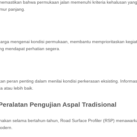
mastikan bahwa permukaan jalan memenuhi kriteria kehalusan yang di
umur panjang.
harga mengenai kondisi permukaan, membantu memprioritaskan kegia
ing mendapat perhatian segera.
n peran penting dalam menilai kondisi perkerasan eksisting. Informasi
 atau lebih baik.
Peralatan Pengujian Aspal Tradisional
igunakan selama bertahun-tahun, Road Surface Profiler (RSP) menawar
modern.