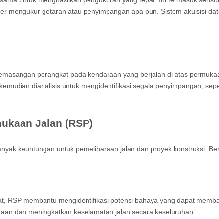
ama untuk menghasilkan pengukuran yang tepat. Ini termasuk sensor l
er mengukur getaran atau penyimpangan apa pun. Sistem akuisisi da
pemasangan perangkat pada kendaraan yang berjalan di atas permukaa
 kemudian dianalisis untuk mengidentifikasi segala penyimpangan, sepe
mukaan Jalan (RSP)
yak keuntungan untuk pemeliharaan jalan dan proyek konstruksi. Be
at, RSP membantu mengidentifikasi potensi bahaya yang dapat memba
akaan dan meningkatkan keselamatan jalan secara keseluruhan.