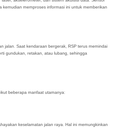
aser, akselerometer, dan sistem akuisisi data. Sensor
ta kemudian memproses informasi ini untuk memberikan
n jalan. Saat kendaraan bergerak, RSP terus memindai
rti gundukan, retakan, atau lubang, sehingga
rikut beberapa manfaat utamanya:
hayakan keselamatan jalan raya. Hal ini memungkinkan