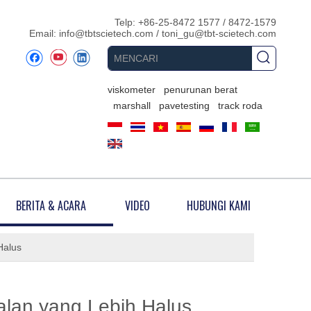
Telp: +86-25-8472 1577 / 8472-1579
Email:
info@tbtscietech.com
/
toni_gu@tbt-scietech.com
viskometer
penurunan berat
marshall
pavetesting
track roda
BERITA & ACARA
VIDEO
HUBUNGI KAMI
Halus
alan yang Lebih Halus