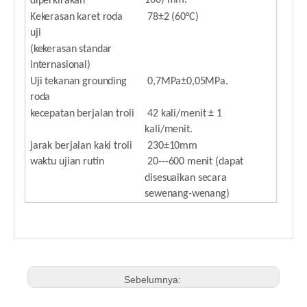
100) mm.
diperkirakan
Kekerasan karet roda
78±2 (60°C)
uji
(kekerasan standar
internasional)
Uji tekanan grounding
0,7MPa±0,05MPa.
roda
kecepatan berjalan troli
42 kali/menit ± 1
kali/menit.
jarak berjalan kaki troli
230±10mm
waktu ujian rutin
20---600 menit (dapat
disesuaikan secara
sewenang-wenang)
Sebelumnya: