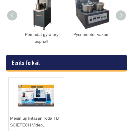
Pemadat gyratory
Pycnometer vakum
Pelacak roda
asphalt
Berita Terkait
Mesin uji lintasan roda TBT
SCIETECH Video
pengajaran TBTACZ-5