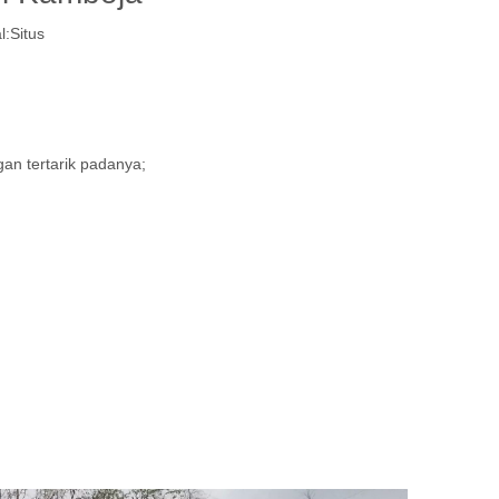
l:
Situs
n tertarik padanya;