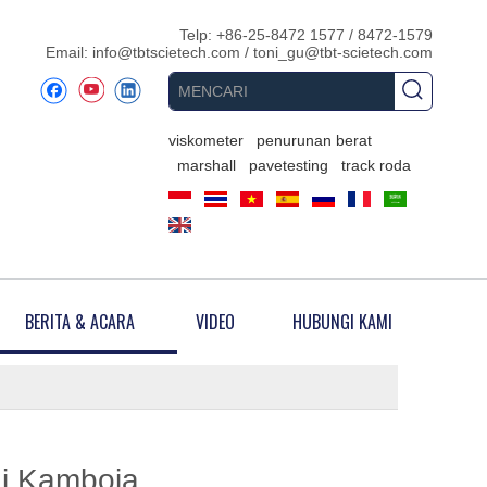
Telp: +86-25-8472 1577 / 8472-1579
Email:
info@tbtscietech.com
/
toni_gu@tbt-scietech.com
viskometer
penurunan berat
marshall
pavetesting
track roda
BERITA & ACARA
VIDEO
HUBUNGI KAMI
di Kamboja