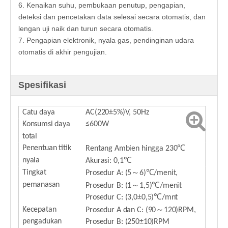
6. Kenaikan suhu, pembukaan penutup, pengapian,
deteksi dan pencetakan data selesai secara otomatis, dan
lengan uji naik dan turun secara otomatis.
7. Pengapian elektronik, nyala gas, pendinginan udara
otomatis di akhir pengujian.
Spesifikasi
Catu daya
AC(220±5%)V, 50Hz
Konsumsi daya
≤600W
total
Penentuan titik
Rentang Ambien hingga
23
0℃
nyala
Akurasi: 0,1℃
～
Tingkat
Prosedur A: (5
6)℃/menit,
pemanasan
～
Prosedur B: (1
1,5)℃/menit
Prosedur C: (3,0±0,5)℃/mnt
～
Kecepatan
Prosedur A dan C: (90
120)RPM,
pengadukan
Prosedur B: (250±10)RPM