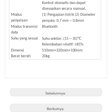
Kontrol otomatis dan dapat
disesuaikan secara manual.
Modus
(1) Pengapian listrik (2) Diameter
～
penyalaan
penyala: 0,7 mm
0.8mm
Modus transmisi
Bluetooth
data
～
Suhu yang sesuai
Suhu sekitar: (15
35)℃
Kelembaban relatif: ≤85%
Dimensi
510mm×320mm×330mm
Berat bersih
20kg
Sebelumnya:
Berikutnya: