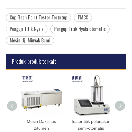
Cup Flash Point Tester Tertutup
PMCC
Penguji Titik Nyala
Penguji Titik Nyala otomatis
Mesin Uji Minyak Bumi
Produk-produk terkait
all
Mesin Daktilitas
Tester titik pelunakan
CO
s
Bitumen
semi-otomatis
CLE