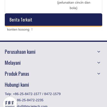
(pelunakan cincin dan
CUP 
bola)
Berita Terkait
konten kosong ！
Perusahaan kami
Melayani
Produk Panas
Hubungi kami
Telp: +86-25-8472-1577 / 8472-1579
Faks:
​+ 86-25-8472-2235
Email:
info@tbtscietech.com