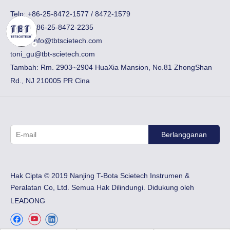
Telp: +86-25-8472-1577 / 8472-1579
Faks:
​+ 86-25-8472-2235
Email:
info@tbtscietech.com
toni_gu@tbt-scietech.com
Tambah: Rm. 2903~2904 HuaXia Mansion, No.81 ZhongShan
Rd., NJ 210005 PR Cina
Berlangganan
Hak Cipta © 2019 Nanjing T-Bota Scietech Instrumen &
Peralatan Co, Ltd. Semua Hak Dilindungi. Didukung oleh
LEADONG