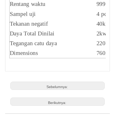
Rentang waktu
99999.
Sampel uji
4 pcs
Tekanan negatif
40kpa 
Daya Total Dinilai
2kw
Tegangan catu daya
220V, 
Dimensions
760x4
Sebelumnya:
Berikutnya: