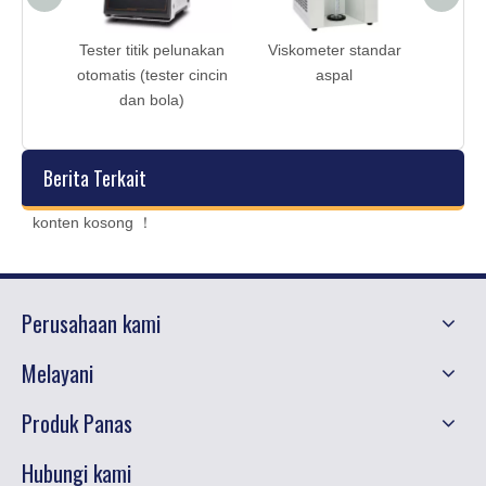
andar
Tester titik pelunakan
Viskometer standar
V
otomatis (tester cincin
aspal
dan bola)
Berita Terkait
konten kosong ！
Perusahaan kami
Melayani
Produk Panas
Hubungi kami