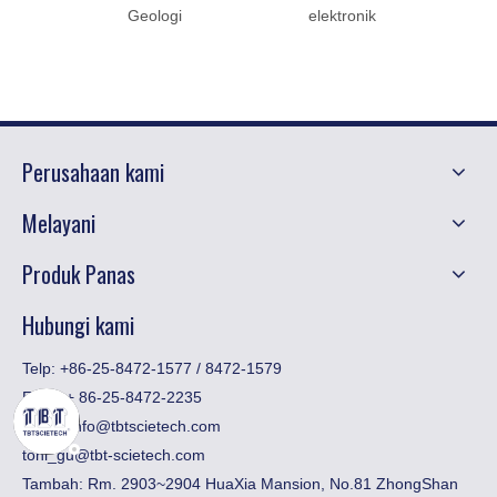
Geologi
elektronik
1500
Perusahaan kami
Melayani
Produk Panas
Hubungi kami
Telp: +86-25-8472-1577 / 8472-1579
Faks:
​+ 86-25-8472-2235
Email:
info@tbtscietech.com
toni_gu@tbt-scietech.com
Tambah: Rm. 2903~2904 HuaXia Mansion, No.81 ZhongShan