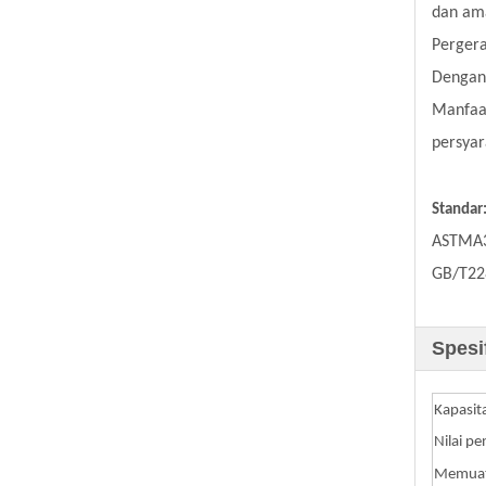
dan am
Pergera
Dengan 
Manfaat
persyar
Standar
ASTMA3
GB/T228
Spesi
Kapasit
Nilai pe
Memuat