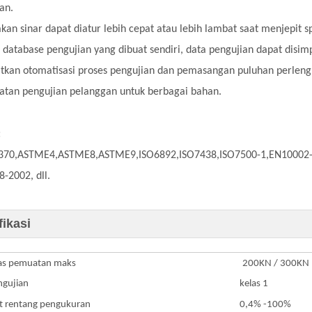
an.
kan sinar dapat diatur lebih cepat atau lebih lambat saat menjepit
database pengujian yang dibuat sendiri, data pengujian dapat disimp
kan otomatisasi proses pengujian dan pemasangan puluhan perlen
atan pengujian pelanggan untuk berbagai bahan.
:
70,ASTME4,ASTME8,ASTME9,ISO6892,ISO7438,ISO7500-1,EN10002-
-2002, dll.
fikasi
as pemuatan maks
200KN / 300KN
ngujian
kelas 1
 rentang pengukuran
0,4% -100%