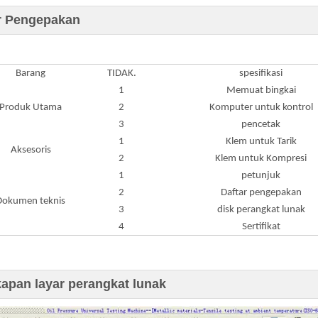
r Pengepakan
Barang
TIDAK.
spesifikasi
1
Memuat bingkai
Produk Utama
2
Komputer untuk kontrol
3
pencetak
1
Klem untuk Tarik
Aksesoris
2
Klem untuk Kompresi
1
petunjuk
2
Daftar pengepakan
Dokumen teknis
3
disk perangkat lunak
4
Sertifikat
apan layar perangkat lunak