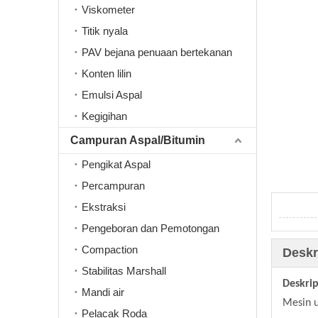
Viskometer
Titik nyala
PAV bejana penuaan bertekanan
Konten lilin
Emulsi Aspal
Kegigihan
Campuran Aspal/Bitumin
Pengikat Aspal
Percampuran
Ekstraksi
Pengeboran dan Pemotongan
Compaction
Deskr
Stabilitas Marshall
Deskrip
Mandi air
Mesin u
Pelacak Roda