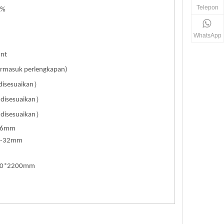
Telepon
1%
WhatsApp
nt
rmasuk perlengkapan)
）
disesuaikan
）
 disesuaikan
）
 disesuaikan
-26mm
Φ9-32mm
600*2200mm