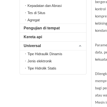
bergera
Kepadatan dan Abrasi
kontrol
Tes di Situs
kompres
Agregat
kebisin
Pengujian di tempat
konstan
Kereta api
Paramet
Universal
data, p
Tipe Hidraulik Dinamis
kekuata
Jenis elektronik
Tipe Hidrolik Statis
Dilengk
mempros
bagi p
atau wa
Mesin i