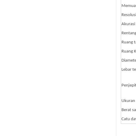
Memuat
Resolus
Akurasi
Rentang
Ruang ta
Ruang K
Diamete
Lebar te
Penjepi
Ukuran
Berat s
Catu da