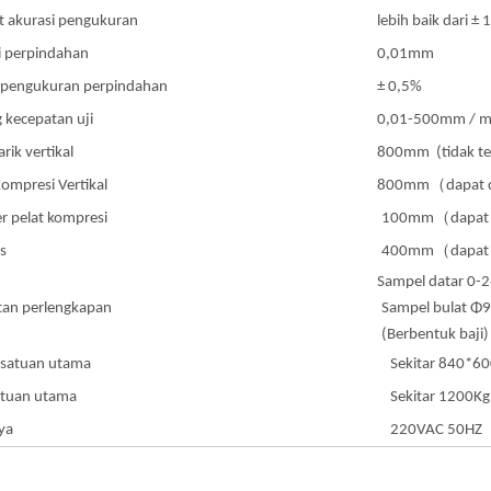
 akurasi pengukuran
lebih baik dari ± 
i perpindahan
0,01mm
 pengukuran perpindahan
± 0,5%
 kecepatan uji
0,01-500mm / m
rik vertikal
800mm (tidak te
ompresi Vertikal
800mm
（
dapat 
r pelat kompresi
100mm
（
dapat
s
400mm
（
dapat
Sampel datar 0
tan perlengkapan
Sampel bulat 
(Berbentuk baji)
 satuan utama
Sekitar 840*
atuan utama
Sekitar 1200Kg
ya
220VAC 50HZ