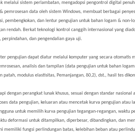
k melalui sistem perlambatan, mengadopsi pengontrol digital penuh 
 & pemrosesan data oleh sistem Windows, membuat berbagai penyesu
i, pembengkokan, dan lentur pengujian untuk bahan logam & non-log
gan rendah. Berkat teknologi kontrol canggih internasional yang dia
, perpindahan, dan pengendalian gaya uji.
er pengujian dapat diatur melalui komputer yang secara otomatis 
emrosesan, analisis dan tampilan (data pengujian untuk bahan logam m
n patah, modulus elastisitas, Pemanjangan, δ0,2), dst., hasil tes diko
api dengan perangkat lunak khusus, sesuai dengan standar nasional 
es data pengujian, keluaran atau mencetak kurva pengujian atau la
engguna untuk memilih kurva pengujian tegangan-regangan, waktu 
ktu deformasi untuk ditampilkan, diperbesar, dibandingkan, dan m
ni memiliki fungsi perlindungan batas, kelebihan beban atau perlindu