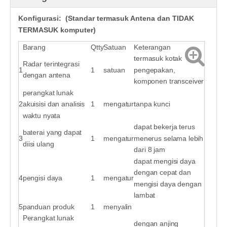
Konfigurasi: (Standar termasuk Antena dan TIDAK
TERMASUK komputer)
Barang
Qtty
Satuan
Keterangan
termasuk kotak
Radar terintegrasi
1
1
satuan
pengepakan,
dengan antena
komponen transceiver
perangkat lunak
2
akuisisi dan analisis
1
mengatur
tanpa kunci
waktu nyata
dapat bekerja terus
baterai yang dapat
3
1
mengatur
menerus selama lebih
diisi ulang
dari 8 jam
dapat mengisi daya
dengan cepat dan
4
pengisi daya
1
mengatur
mengisi daya dengan
lambat
5
panduan produk
1
menyalin
Perangkat lunak
dengan anjing