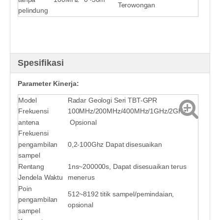
Terowongan
pelindung
Spesifikasi
Parameter Kinerja:
Model
Radar Geologi Seri TBT-GPR
Frekuensi
100MHz/200MHz/400MHz/1GHz/2GHz
antena
Opsional
Frekuensi
pengambilan
0,2-100Ghz Dapat disesuaikan
sampel
Rentang
1ns~200000s, Dapat disesuaikan terus
Jendela Waktu
menerus
Poin
512~8192 titik sampel/pemindaian,
pengambilan
opsional
sampel