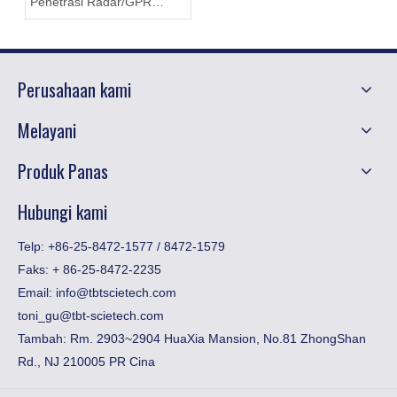
Penetrasi Radar/GPR
Untuk Deteksi Jalan Raya,
Konstruksi Terowongan,
Jembatan, Militer dan
Perusahaan kami
Arkeologi
Melayani
Produk Panas
Hubungi kami
Telp: +86-25-8472-1577 / 8472-1579
Faks:
​+ 86-25-8472-2235
Email:
info@tbtscietech.com
toni_gu@tbt-scietech.com
Tambah: Rm. 2903~2904 HuaXia Mansion, No.81 ZhongShan
Rd., NJ 210005 PR Cina