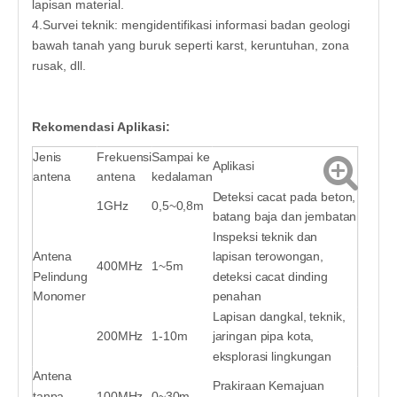
lapisan material.
4.Survei teknik: mengidentifikasi informasi badan geologi
bawah tanah yang buruk seperti karst, keruntuhan, zona
rusak, dll.
Rekomendasi Aplikasi:
Jenis
Frekuensi
Sampai ke
Aplikasi
antena
antena
kedalaman
Deteksi cacat pada beton,
1GHz
0,5~0,8m
batang baja dan jembatan
Inspeksi teknik dan
Antena
lapisan terowongan,
400MHz
1~5m
Pelindung
deteksi cacat dinding
Monomer
penahan
Lapisan dangkal, teknik,
200MHz
1-10m
jaringan pipa kota,
eksplorasi lingkungan
Antena
Prakiraan Kemajuan
tanpa
100MHz
0~30m