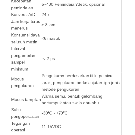
Kecepatan
6~480 Pemindaian/detik, opsional
pemindaian
Konversi A/D
24bit
Jam kerja terus
≥ 8 jam
menerus
Konsumsi daya
<6 masuk
seluruh mesin
Interval
pengambilan
＜ 2 ps
sampel
minimum
Pengukuran berdasarkan titik, pemicu
Modus
jarak, pengukuran berkelanjutan tiga jenis
pengukuran
metode pengukuran
Warna semu, bentuk gelombang
Modus tampilan
bertumpuk atau skala abu-abu
Suhu
-30℃～+70℃
pengoperasian
Tegangan
11-15VDC
operasi