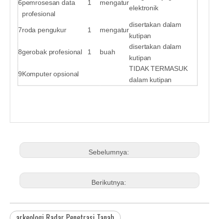
6
pemrosesan data
1
mengatur
elektronik
profesional
disertakan dalam
7
roda pengukur
1
mengatur
kutipan
disertakan dalam
8
gerobak profesional
1
buah
kutipan
TIDAK TERMASUK
9
Komputer opsional
dalam kutipan
Sebelumnya:
Berikutnya:
arkeologi Radar Penetrasi Tanah