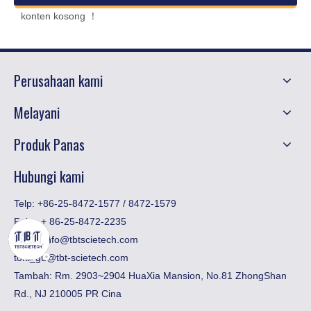
konten kosong ！
Perusahaan kami
Melayani
Produk Panas
Hubungi kami
Telp: +86-25-8472-1577 / 8472-1579
Faks:
​+ 86-25-8472-2235
Email:
info@tbtscietech.com
toni_gu@tbt-scietech.com
Tambah: Rm. 2903~2904 HuaXia Mansion, No.81 ZhongShan
Rd., NJ 210005 PR Cina