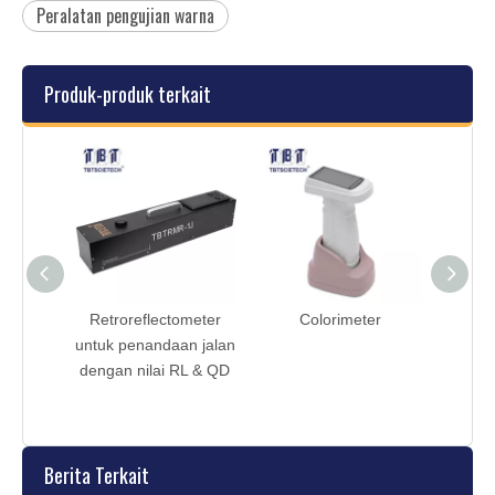
Peralatan pengujian warna
Produk-produk terkait
meter
Retroreflectometer
Colorimeter
n jalan
untuk penandaan jalan
Retr
L & QD
dengan nilai RL & QD
unt
Jal
K
Berita Terkait