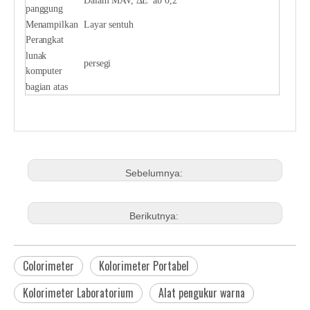
Dalam MAV, ΔE*ab 0,2
panggung
Menampilkan
Layar sentuh
Perangkat
lunak
persegi
komputer
bagian atas
Sebelumnya:
Berikutnya:
Colorimeter
Kolorimeter Portabel
Kolorimeter Laboratorium
Alat pengukur warna