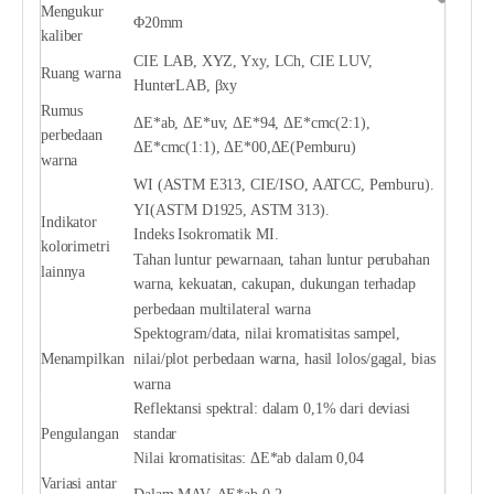
Mengukur
Φ20mm
kaliber
CIE LAB, XYZ, Yxy, LCh, CIE LUV,
Ruang warna
HunterLAB, βxy
Rumus
ΔE*ab, ΔE*uv, ΔE*94, ΔE*cmc(2:1),
perbedaan
ΔE*cmc(1:1), ΔE*00,ΔE(Pemburu)
warna
WI (ASTM E313, CIE/ISO, AATCC, Pemburu).
YI(ASTM D1925, ASTM 313).
Indikator
Indeks Isokromatik MI.
kolorimetri
Tahan luntur pewarnaan, tahan luntur perubahan
lainnya
warna, kekuatan, cakupan, dukungan terhadap
perbedaan multilateral warna
Spektogram/data, nilai kromatisitas sampel,
Menampilkan
nilai/plot perbedaan warna, hasil lolos/gagal, bias
warna
Reflektansi spektral: dalam 0,1% dari deviasi
Pengulangan
standar
Nilai kromatisitas: ΔE*ab dalam 0,04
Variasi antar