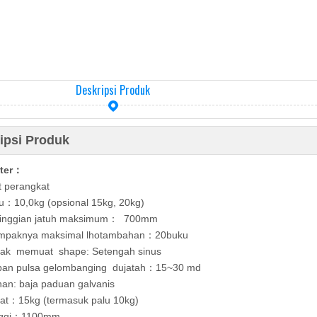
Deskripsi Produk
ipsi Produk
ter
：
 perangkat
u：10,0kg (opsional 15kg, 20
kg)
inggian jatuh maksimum
700mm
：
mpaknya maksimal lho
tambahan：20
buku
tak
memuat sha
pe: Setengah sinus
an pulsa gelombang
ing du
jatah
15~30 md
：
an: baja paduan galvanis
at
15kg (termasuk palu 10kg)
：
ggi
1100mm
：