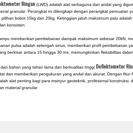
ektometer Ringan
(LWD) adalah alat serbaguna dan andal yang digu
erial granular. Perangkat ini dilengkapi dengan perangkat pemuatan
a pilihan bobot 15kg dan 20kg. Ketinggian jatuh maksimum palu a
dan konsisten.
mpu memberikan pembebanan dampak maksimum sebesar 20kN, memast
nan pulsa adalah setengah sinus, memberikan profil pembebanan yan
ng berkisar antara 15 hingga 30 ms, memungkinkan fleksibilitas dalam
Deflektometer Ri
 dari bahan yang tahan lama dan berkualitas tinggi
tat dan memberikan pengukuran yang andal dan akurat. Dengan fitur-
ah alat penting bagi para insinyur geoteknik, profesional konstruksi, d
an material granular.