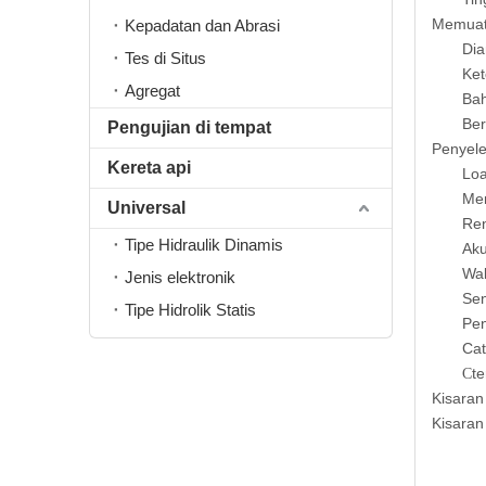
Memua
Kepadatan dan Abrasi
Dia
Tes di Situs
Ket
Agregat
Ba
Ber
Pengujian di tempat
Penyeles
Kereta api
Lo
Me
Universal
Ren
Tipe Hidraulik Dinamis
Aku
Wak
Jenis elektronik
Sen
Tipe Hidrolik Statis
Pe
Cat
t
C
Kisaran
Kisaran