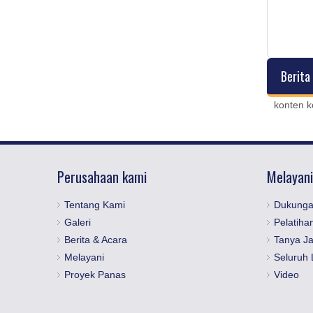
 Benkelman
Deflectometer Weight Falling (FWD) ---
Kendaraan Dipasang
Berita
konten 
Perusahaan kami
Melayani
Tentang Kami
Dukunga
Galeri
Pelatiha
Berita & Acara
Tanya J
Melayani
Seluruh 
Proyek Panas
Video