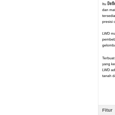
Defl
Itu
dan mat
tersedi
presisi 
LWD ma
pembeba
gelomba
Terbuat
yang ke
LWD adal
tanah d
Fitur