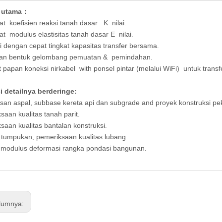
 utama：
at
koefisien reaksi tanah dasar K
nilai
.
pat
modulus elastisitas tanah dasar E
nilai
.
i dengan cepat tingkat kapasitas transfer bersama
.
kan bentuk gelombang pemuatan &
pemindahan.
 papan
koneksi nirkabel
wi
th
ponsel pintar (melalui WiFi)
untuk transfe
i detailnya berdering
e
:
san aspal, subbase kereta api dan subgrade an
d proyek konstruksi pe
saan kualitas tanah parit
.
saan kualitas bantalan konstruksi
.
 tumpukan
pemeriksaan kualitas lubang
,
.
 modulus deformasi rangka pondasi bangunan
.
lumnya: