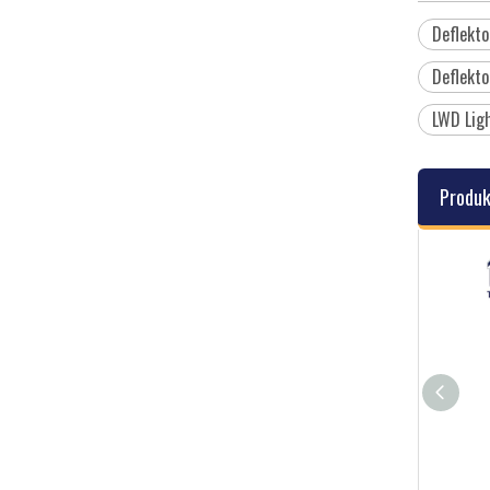
Deflekto
Deflekto
LWD Ligh
Produk