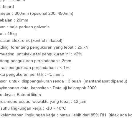
t b
oard
meter
300mm (opsional 200, 45
0mm)
：
ebalan
20mm
：
han
baja paduan galvanis
：
at
15kg
：
aian Elektronik (kontrol nirkabel)
a
ding fo
rentang pengukuran yang tepat
25 kN
：
muat
ing untuk
akurasi pengukuran ini
<2%
：
tang pengukuran perpindahan
2mm
：
rasi pengukuran perpindahan
< 1%
：
tu pengukuran per titik
<1 menit
：
sor untuk disp
pengukuran renda
3 buah (mantan
dapat dipandu)
：
nyimpanan data
kapasitas
Data uji kelompok 2000
：
u daya
Baterai litium
：
erus menerus
ous wo
waktu yang tepat
12 jam
：
 suhu lingkungan kerja
-10 ~ 40°C
：
 kelembaban lingkungan kerja
n
atau lebih dari 85% RH (tidak ada k
：