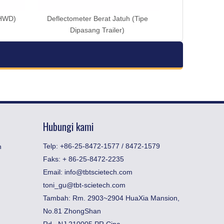
(HWD)
Deflectometer Berat Jatuh (Tipe
Dipasang Trailer)
Hubungi kami
Telp: +86-25-8472-1577 / 8472-1579
n
Faks:
​+ 86-25-8472-2235
Email:
info@tbtscietech.com
toni_gu@tbt-scietech.com
Tambah: Rm. 2903~2904 HuaXia Mansion,
No.81 ZhongShan