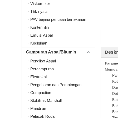
Viskometer
Titik nyala
PAV bejana penuaan bertekanan
Konten lilin
Emulsi Aspal
Kegigihan
Deskr
Campuran Aspal/Bitumin
Pengikat Aspal
Parame
Percampuran
Memuat
Pal
Ekstraksi
Ket
Pengeboran dan Pemotongan
Da
Compaction
De
Beb
Stabilitas Marshall
Bah
Mandi air
Ber
Pelacak Roda
Tin