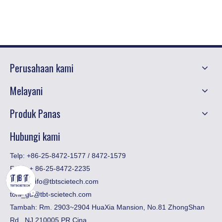
Perusahaan kami
Melayani
Produk Panas
Hubungi kami
Telp: +86-25-8472-1577 / 8472-1579
Faks:
​+ 86-25-8472-2235
Email:
info@tbtscietech.com
toni_gu@tbt-scietech.com
Tambah: Rm. 2903~2904 HuaXia Mansion, No.81 ZhongShan
Rd., NJ 210005 PR Cina