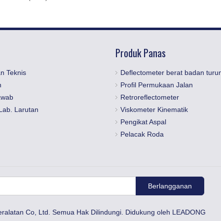
Produk Panas
n Teknis
Deflectometer berat badan turu
n
Profil Permukaan Jalan
awab
Retroreflectometer
Lab. Larutan
Viskometer Kinematik
Pengikat Aspal
Pelacak Roda
Berlangganan
eralatan Co, Ltd. Semua Hak Dilindungi. Didukung oleh
LEADONG