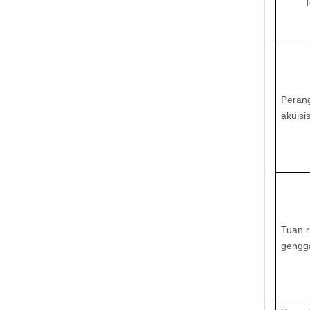
T
Peran
akuisis
Tuan 
geng