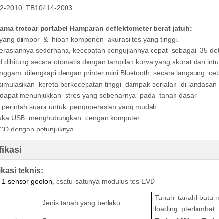
2-2010, TB10414-2003
tama trotoar portabel Hamparan deflektometer berat jatuh:
yang diimpor & hibah komponen akurasi tes yang tinggi.
rasiannya sederhana, kecepatan pengujiannya cepat sebagai 35 detik 
vd dihitung secara otomatis dengan tampilan kurva yang akurat dan intuit
nggam, dilengkapi dengan printer mini Bluetooth, secara langsung ceta
simulasikan kereta berkecepatan tinggi dampak berjalan di landasa
u dapat menunjukkan stres yang sebenarnya pada tanah dasar.
perintah suara untuk pengoperasian yang mudah.
uka USB menghubungkan dengan komputer.
CD dengan petunjuknya.
fikasi
ikasi teknis:
1 sensor geofon
c
satu-satunya modulus tes EVD
,
Tanah, tanah
l
batu 
-
Jenis tanah yang berlaku
loa
ding p
terlambat