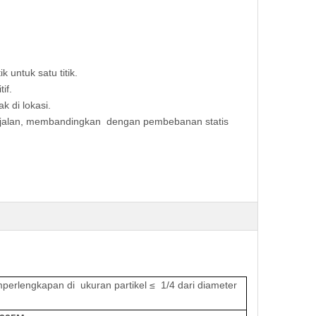
untuk satu titik.
if.
k di lokasi.
n jalan, membandingkan dengan pembebanan statis
m
perlengkapan di
ukuran partikel ≤
1/4 dari diameter