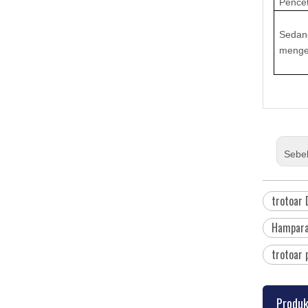
Pence
Sedan
meng
Sebe
trotoar 
Hamparan
trotoar 
Produk