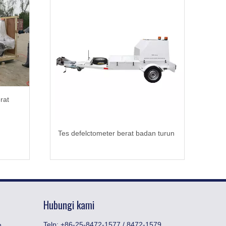
rat
Tes defelctometer berat badan turun
Hubungi kami
Telp: +86-25-8472-1577 / 8472-1579
n