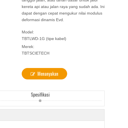
tanggul jalan, atau tanah dasar untuk jalur
kereta api atau jalan raya yang sudah ada. Ini
dapat dengan cepat mengukur nilai modulus
deformasi dinamis Evd.
Model:
TBTLWD-1G (tipe kabel)
Merek:
TBTSCIETECH
Menanyakan
Spesifikasi