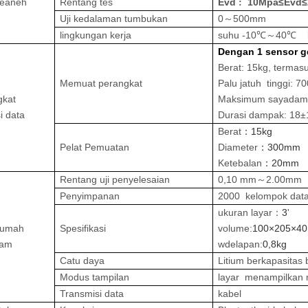
e
aneh
Rentang tes
Evd
10Mpa≤Evd≤
:
Uji kedalaman tumbukan
0
500mm
～
lingkungan kerja
suhu -10℃
40℃ k
～
Dengan 1 sensor g
Berat: 15kg
, termas
Memuat perangkat
Palu
jatuh
tinggi:
70
gkat
Maksimum saya
dam
i data
Durasi dampak: 18
Berat
：
15kg
Pelat Pemuatan
Diameter
：
300mm
Ketebalan
：
20mm
Rentang uji penyelesaian
0,10 mm
2.00mm
～
Penyimpanan
200
0 kelompok dat
ukuran layar：
3
'
rumah
Spesifikasi
volume:
100×205×4
gam
w
delapan:
0,8kg
Catu daya
Litium berkapasitas
Modus tampilan
layar
menampilkan
Transmisi data
kabel