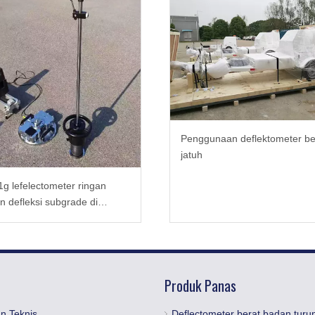
Penggunaan deflektometer be
jatuh
1g lefelectometer ringan
n defleksi subgrade di
pemuatan dinamis
Produk Panas
n Teknis
Deflectometer berat badan turu