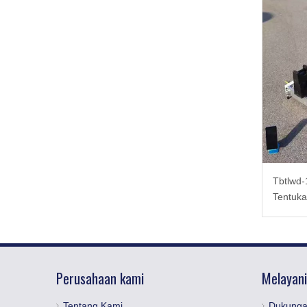
Tbtlwd-
Tentuka
bawah 
Perusahaan kami
Melayani
Tentang Kami
Dukunga