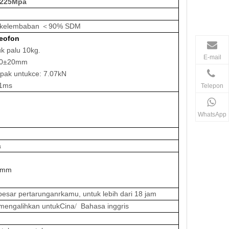
225Mpa
elembaban
90% SDM
＜
eofon
uk palu
10kg
.
E-mail
0±20mm
pak untuk
ce: 7.07kN
±1ms
Telepon
WhatsApp
a
0mm
 besar
pertarungan
r
kamu, untuk
lebih dari 18 jam
mengalihkan
untuk
Cina
Bahasa inggris
/