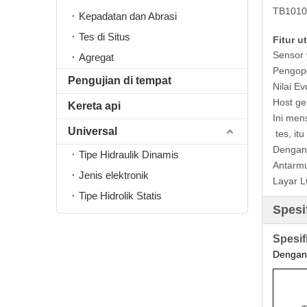
TB1010
Kepadatan dan Abrasi
Tes di Situs
Fitur u
Sensor 
Agregat
Pengope
Pengujian di tempat
Nilai E
Host ge
Kereta api
Ini men
Universal
tes, it
Dengan 
Tipe Hidraulik Dinamis
Antarm
Jenis elektronik
Layar L
Tipe Hidrolik Statis
Spesi
Spesif
Dengan 