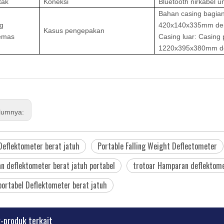
tak
Koneksi
Bluetooth nirkabel 
Bahan casing bagian
g
420x140x335mm den
Kasus pengepakan
emas
Casing luar: Casing
1220x395x380mm d
lumnya:
Deflektometer berat jatuh
Portable Falling Weight Deflectometer
 deflektometer berat jatuh portabel
trotoar Hamparan deflektome
portabel Deflektometer berat jatuh
-produk terkait